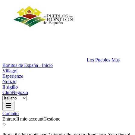
Los Pueblos Más
Bonitos de España - Inicio
Villaggi
Esperienze
Notizie
Il sigillo
Club
Negozio
Contatto
Entrare
Il mio account
Gestione
✨
Prova il Club gratis per 7 giorni
·
Poi prezzo fondatore. Solo fino al