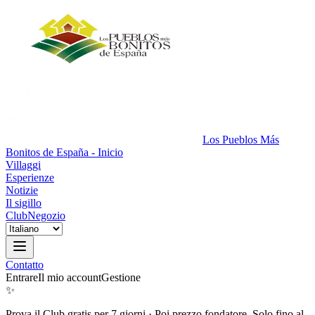
Los Pueblos Más
Bonitos de España - Inicio
Villaggi
Esperienze
Notizie
Il sigillo
Club
Negozio
Contatto
Entrare
Il mio account
Gestione
✨
Prova il Club gratis per 7 giorni
·
Poi prezzo fondatore. Solo fino al