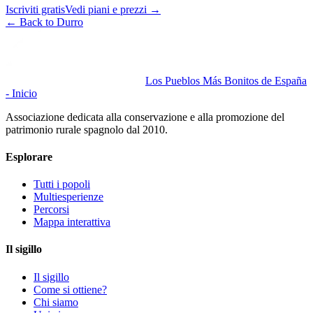
Iscriviti gratis
Vedi piani e prezzi
→
←
Back to Durro
Los Pueblos Más Bonitos de España
- Inicio
Associazione dedicata alla conservazione e alla promozione del
patrimonio rurale spagnolo dal 2010.
Esplorare
Tutti i popoli
Multiesperienze
Percorsi
Mappa interattiva
Il sigillo
Il sigillo
Come si ottiene?
Chi siamo