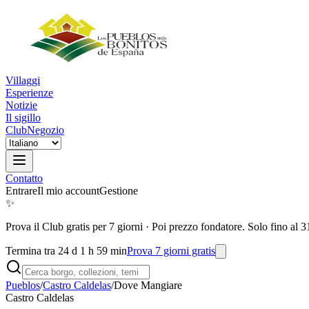
Villaggi
Esperienze
Notizie
Il sigillo
Club
Negozio
Contatto
Entrare
Il mio account
Gestione
✨
Prova il Club gratis per 7 giorni
·
Poi prezzo fondatore. Solo fino al 3
Termina tra 24 d 1 h 59 min
Prova 7 giorni gratis
Pueblos
/
Castro Caldelas
/
Dove Mangiare
Castro Caldelas