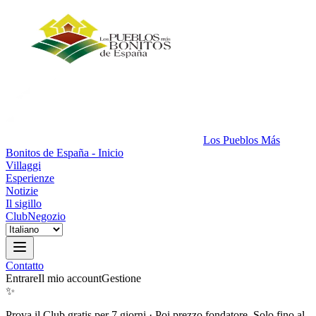
Los Pueblos Más
Bonitos de España - Inicio
Villaggi
Esperienze
Notizie
Il sigillo
Club
Negozio
Contatto
Entrare
Il mio account
Gestione
✨
Prova il Club gratis per 7 giorni
·
Poi prezzo fondatore. Solo fino al