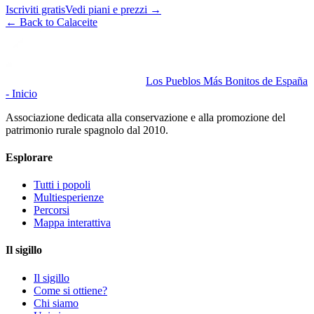
Iscriviti gratis
Vedi piani e prezzi
→
←
Back to Calaceite
Los Pueblos Más Bonitos de España
- Inicio
Associazione dedicata alla conservazione e alla promozione del
patrimonio rurale spagnolo dal 2010.
Esplorare
Tutti i popoli
Multiesperienze
Percorsi
Mappa interattiva
Il sigillo
Il sigillo
Come si ottiene?
Chi siamo