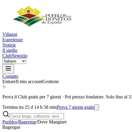
Villaggi
Esperienze
Notizie
Il sigillo
Club
Negozio
Contatto
Entrare
Il mio account
Gestione
✨
Prova il Club gratis per 7 giorni
·
Poi prezzo fondatore. Solo fino al 3
Termina tra 25 d 14 h 58 min
Prova 7 giorni gratis
Pueblos
/
Bagergue
/
Dove Mangiare
Bagergue