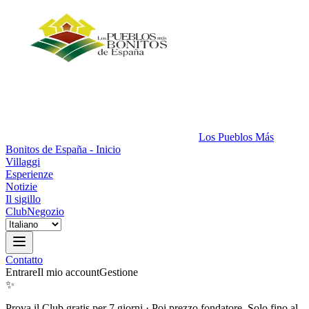
Los Pueblos Más
Bonitos de España - Inicio
Villaggi
Esperienze
Notizie
Il sigillo
Club
Negozio
Contatto
Entrare
Il mio account
Gestione
✨
Prova il Club gratis per 7 giorni
·
Poi prezzo fondatore. Solo fino al