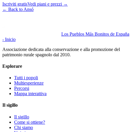
Iscriviti gratis
Vedi piani e prezzi
→
←
Back to Ansó
Los Pueblos Más Bonitos de España
- Inicio
Associazione dedicata alla conservazione e alla promozione del
patrimonio rurale spagnolo dal 2010.
Esplorare
Tutti i popoli
Multiesperienze
Percorsi
Mappa interattiva
Il sigillo
Il sigillo
Come si ottiene?
Chi siamo