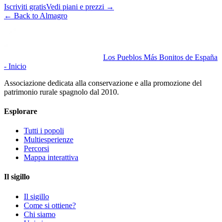
Iscriviti gratis
Vedi piani e prezzi
→
←
Back to Almagro
Los Pueblos Más Bonitos de España
- Inicio
Associazione dedicata alla conservazione e alla promozione del
patrimonio rurale spagnolo dal 2010.
Esplorare
Tutti i popoli
Multiesperienze
Percorsi
Mappa interattiva
Il sigillo
Il sigillo
Come si ottiene?
Chi siamo