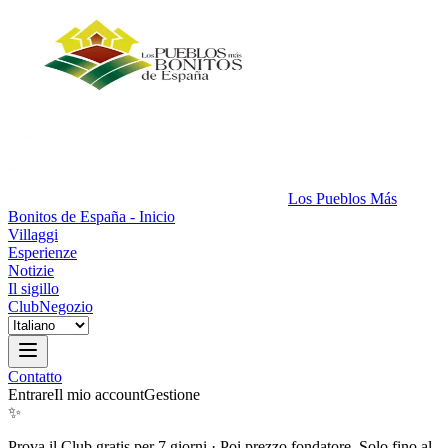
Los Pueblos Más
Bonitos de España - Inicio
Villaggi
Esperienze
Notizie
Il sigillo
Club
Negozio
Contatto
Entrare
Il mio account
Gestione
✨
Prova il Club gratis per 7 giorni
·
Poi prezzo fondatore. Solo fino al