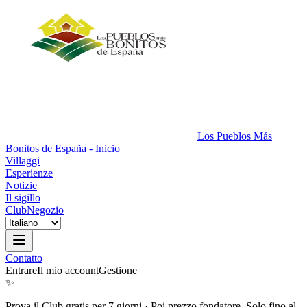
Los Pueblos Más
Bonitos de España - Inicio
Villaggi
Esperienze
Notizie
Il sigillo
Club
Negozio
Contatto
Entrare
Il mio account
Gestione
✨
Prova il Club gratis per 7 giorni
·
Poi prezzo fondatore. Solo fino al