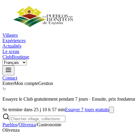
Villages
Expériences
Actualités
Le sceau
Club
Boutique
Contact
Entrer
Mon compte
Gestion
✨
Essayez le Club gratuitement pendant 7 jours
·
Ensuite, prix fondateu
Se termine dans 25 j 10 h 57 min
Essayer 7 jours gratuits
Pueblos
/
Olivenza
/
Gastronomie
Olivenza