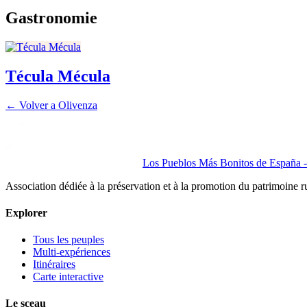
Gastronomie
Técula Mécula
← Volver a
Olivenza
Los Pueblos Más Bonitos de España - 
Association dédiée à la préservation et à la promotion du patrimoine 
Explorer
Tous les peuples
Multi-expériences
Itinéraires
Carte interactive
Le sceau