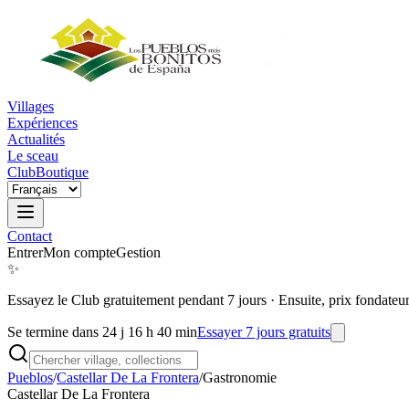
Villages
Expériences
Actualités
Le sceau
Club
Boutique
Contact
Entrer
Mon compte
Gestion
✨
Essayez le Club gratuitement pendant 7 jours
·
Ensuite, prix fondateu
Se termine dans 24 j 16 h 40 min
Essayer 7 jours gratuits
Pueblos
/
Castellar De La Frontera
/
Gastronomie
Castellar De La Frontera