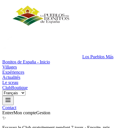
Los Pueblos Más
Bonitos de España - Inicio
Villages
Expériences
Actualités
Le sceau
Club
Boutique
Contact
Entrer
Mon compte
Gestion
✨
Essayez le Club gratuitement pendant 7 jours
·
Ensuite, prix