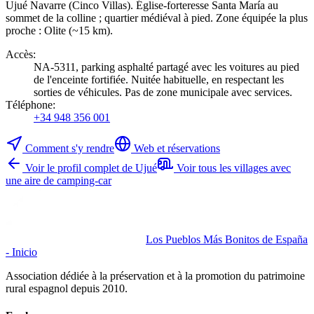
Ujué Navarre (Cinco Villas). Église-forteresse Santa María au
sommet de la colline ; quartier médiéval à pied. Zone équipée la plus
proche : Olite (~15 km).
Accès
:
NA-5311, parking asphalté partagé avec les voitures au pied
de l'enceinte fortifiée. Nuitée habituelle, en respectant les
sorties de véhicules. Pas de zone municipale avec services.
Téléphone
:
+34 948 356 001
Comment s'y rendre
Web et réservations
Voir le profil complet de Ujué
Voir tous les villages avec
une aire de camping-car
Los Pueblos Más Bonitos de España
- Inicio
Association dédiée à la préservation et à la promotion du patrimoine
rural espagnol depuis 2010.