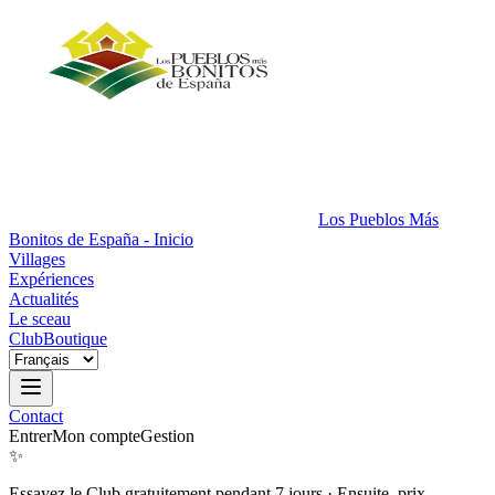
Los Pueblos Más
Bonitos de España - Inicio
Villages
Expériences
Actualités
Le sceau
Club
Boutique
Contact
Entrer
Mon compte
Gestion
✨
Essayez le Club gratuitement pendant 7 jours
·
Ensuite, prix