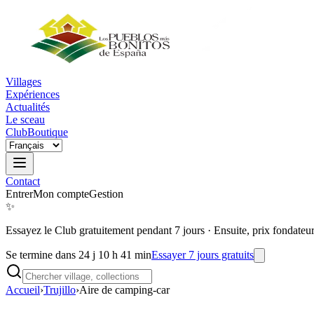
Villages
Expériences
Actualités
Le sceau
Club
Boutique
Contact
Entrer
Mon compte
Gestion
✨
Essayez le Club gratuitement pendant 7 jours
·
Ensuite, prix fondateu
Se termine dans 24 j 10 h 41 min
Essayer 7 jours gratuits
Accueil
›
Trujillo
›
Aire de camping-car