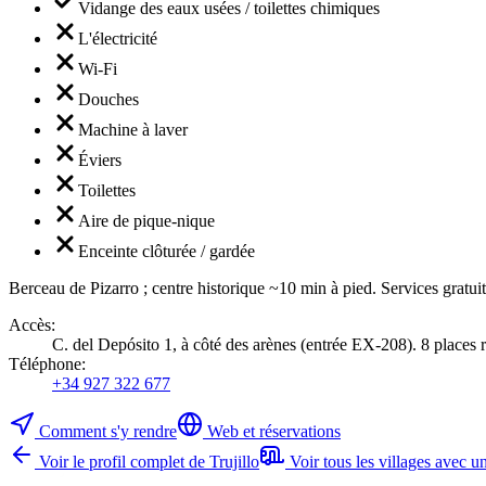
Vidange des eaux usées / toilettes chimiques
L'électricité
Wi-Fi
Douches
Machine à laver
Éviers
Toilettes
Aire de pique-nique
Enceinte clôturée / gardée
Berceau de Pizarro ; centre historique ~10 min à pied. Services gratui
Accès
:
C. del Depósito 1, à côté des arènes (entrée EX-208). 8 places 
Téléphone
:
+34 927 322 677
Comment s'y rendre
Web et réservations
Voir le profil complet de Trujillo
Voir tous les villages avec u