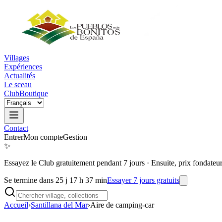
Villages
Expériences
Actualités
Le sceau
Club
Boutique
Contact
Entrer
Mon compte
Gestion
✨
Essayez le Club gratuitement pendant 7 jours
·
Ensuite, prix fondateu
Se termine dans 25 j 17 h 37 min
Essayer 7 jours gratuits
Accueil
›
Santillana del Mar
›
Aire de camping-car