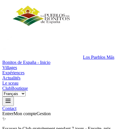
Los Pueblos Más
Bonitos de España - Inicio
Villages
Expériences
Actualités
Le sceau
Club
Boutique
Contact
Entrer
Mon compte
Gestion
✨
Essayez le Club gratuitement pendant 7 jours
·
Ensuite, prix