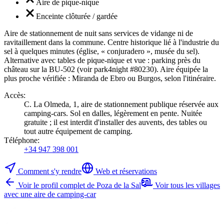
Aire de pique-nique
Enceinte clôturée / gardée
Aire de stationnement de nuit sans services de vidange ni de
ravitaillement dans la commune. Centre historique lié à l'industrie du
sel à quelques minutes (église, « conjuradero », musée du sel).
Alternative avec tables de pique-nique et vue : parking près du
château sur la BU-502 (voir park4night #80230). Aire équipée la
plus proche vérifiée : Miranda de Ebro ou Burgos, selon l'itinéraire.
Accès
:
C. La Olmeda, 1, aire de stationnement publique réservée aux
camping-cars. Sol en dalles, légèrement en pente. Nuitée
gratuite ; il est interdit d'installer des auvents, des tables ou
tout autre équipement de camping.
Téléphone
:
+34 947 398 001
Comment s'y rendre
Web et réservations
Voir le profil complet de Poza de la Sal
Voir tous les villages
avec une aire de camping-car