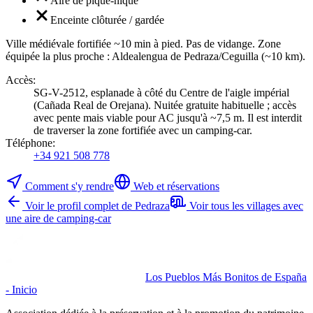
Aire de pique-nique
Enceinte clôturée / gardée
Ville médiévale fortifiée ~10 min à pied. Pas de vidange. Zone
équipée la plus proche : Aldealengua de Pedraza/Ceguilla (~10 km).
Accès
:
SG-V-2512, esplanade à côté du Centre de l'aigle impérial
(Cañada Real de Orejana). Nuitée gratuite habituelle ; accès
avec pente mais viable pour AC jusqu'à ~7,5 m. Il est interdit
de traverser la zone fortifiée avec un camping-car.
Téléphone
:
+34 921 508 778
Comment s'y rendre
Web et réservations
Voir le profil complet de Pedraza
Voir tous les villages avec
une aire de camping-car
Los Pueblos Más Bonitos de España
- Inicio