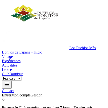
Los Pueblos Más
Bonitos de España - Inicio
Villages
Expériences
Actualités
Le sceau
Club
Boutique
Contact
Entrer
Mon compte
Gestion
✨
Essayez le Club gratuitement pendant 7 jours
·
Ensuite, prix