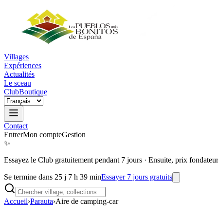
Villages
Expériences
Actualités
Le sceau
Club
Boutique
Contact
Entrer
Mon compte
Gestion
✨
Essayez le Club gratuitement pendant 7 jours
·
Ensuite, prix fondateu
Se termine dans 25 j 7 h 39 min
Essayer 7 jours gratuits
Accueil
›
Parauta
›
Aire de camping-car