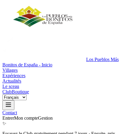
Los Pueblos Más
Bonitos de España - Inicio
Villages
Expériences
Actualités
Le sceau
Club
Boutique
Contact
Entrer
Mon compte
Gestion
✨
Essayez le Club gratuitement pendant 7 jours
·
Ensuite, prix