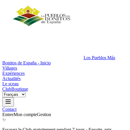
Los Pueblos Más
Bonitos de España - Inicio
Villages
Expériences
Actualités
Le sceau
Club
Boutique
Contact
Entrer
Mon compte
Gestion
✨
Essayez le Club gratuitement pendant 7 jours
·
Ensuite, prix