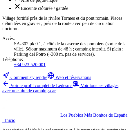
Aire de pique-nique
Enceinte clôturée / gardée
Village fortifié près de la rivière Tormes et du pont romain. Places
délimitées en gravier ; près de la route avec peu de circulation
nocturne.
Accès
:
SA-302 pk 0.1, à côté de la caserne des pompiers (sortie de la
ville). Séjour maximum de 48 h ; camping interdit. Si plein :
Parking del Potro (~300 m, pas de services).
Téléphone
:
+34 923 520 001
Comment s'y rendre
Web et réservations
Voir le profil complet de Ledesma
Voir tous les villages
avec une aire de camping-car
Los Pueblos Más Bonitos de España
- Inicio