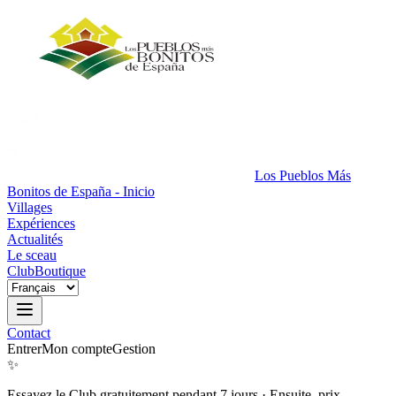
Los Pueblos Más
Bonitos de España - Inicio
Villages
Expériences
Actualités
Le sceau
Club
Boutique
Contact
Entrer
Mon compte
Gestion
✨
Essayez le Club gratuitement pendant 7 jours
·
Ensuite, prix