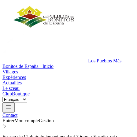
Los Pueblos Más
Bonitos de España - Inicio
Villages
Expériences
Actualités
Le sceau
Club
Boutique
Contact
Entrer
Mon compte
Gestion
✨
Essayez le Club gratuitement pendant 7 jours
·
Ensuite, prix