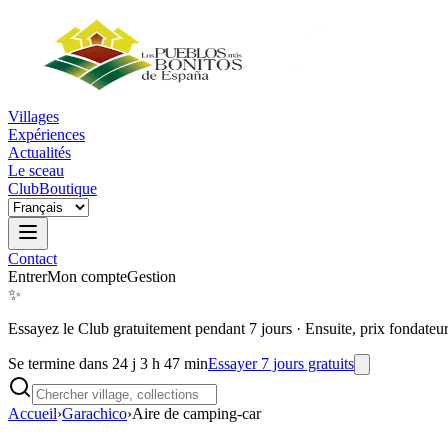
Villages
Expériences
Actualités
Le sceau
Club
Boutique
Contact
Entrer
Mon compte
Gestion
✨
Essayez le Club gratuitement pendant 7 jours
·
Ensuite, prix fondateu
Se termine dans 24 j 3 h 47 min
Essayer 7 jours gratuits
Accueil
›
Garachico
›
Aire de camping-car