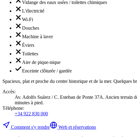
Vidange des eaux usées / toilettes chimiques
L'électricité
Wi-Fi
Douches
Machine à laver
Éviers
Toilettes
Aire de pique-nique
Enceinte clôturée / gardée
Spacieux, plat et proche du centre historique et de la mer. Quelques br
Accès
:
Av. Adolfo Suárez / C. Esteban de Ponte 37A. Ancien terrain de fo
minutes à pied.
Téléphone
:
+34 922 830 000
Comment s'y rendre
Web et réservations