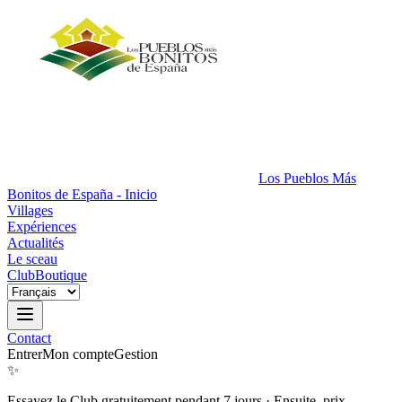
Los Pueblos Más
Bonitos de España - Inicio
Villages
Expériences
Actualités
Le sceau
Club
Boutique
Contact
Entrer
Mon compte
Gestion
✨
Essayez le Club gratuitement pendant 7 jours
·
Ensuite, prix