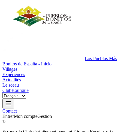
Los Pueblos Más
Bonitos de España - Inicio
Villages
Expériences
Actualités
Le sceau
Club
Boutique
Contact
Entrer
Mon compte
Gestion
✨
Essayez le Club gratuitement pendant 7 jours
·
Ensuite, prix