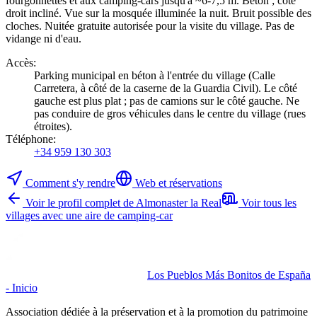
fourgonnettes et aux camping-cars jusqu'à ~6-7,5 m. Béton ; côté
droit incliné. Vue sur la mosquée illuminée la nuit. Bruit possible des
cloches. Nuitée gratuite autorisée pour la visite du village. Pas de
vidange ni d'eau.
Accès
:
Parking municipal en béton à l'entrée du village (Calle
Carretera, à côté de la caserne de la Guardia Civil). Le côté
gauche est plus plat ; pas de camions sur le côté gauche. Ne
pas conduire de gros véhicules dans le centre du village (rues
étroites).
Téléphone
:
+34 959 130 303
Comment s'y rendre
Web et réservations
Voir le profil complet de Almonaster la Real
Voir tous les
villages avec une aire de camping-car
Los Pueblos Más Bonitos de España
- Inicio
Association dédiée à la préservation et à la promotion du patrimoine