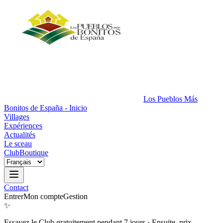
Los Pueblos Más
Bonitos de España - Inicio
Villages
Expériences
Actualités
Le sceau
Club
Boutique
Contact
Entrer
Mon compte
Gestion
✨
Essayez le Club gratuitement pendant 7 jours
·
Ensuite, prix