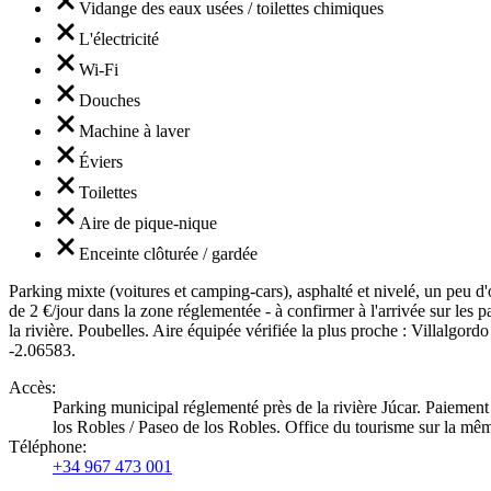
Vidange des eaux usées / toilettes chimiques
L'électricité
Wi-Fi
Douches
Machine à laver
Éviers
Toilettes
Aire de pique-nique
Enceinte clôturée / gardée
Parking mixte (voitures et camping-cars), asphalté et nivelé, un peu 
de 2 €/jour dans la zone réglementée - à confirmer à l'arrivée sur les
la rivière. Poubelles. Aire équipée vérifiée la plus proche : Villalgor
-2.06583.
Accès
:
Parking municipal réglementé près de la rivière Júcar. Paiement 
los Robles / Paseo de los Robles. Office du tourisme sur la mê
Téléphone
:
+34 967 473 001