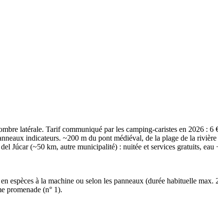
d'ombre latérale. Tarif communiqué par les camping-caristes en 2026 : 6
 panneaux indicateurs. ~200 m du pont médiéval, de la plage de la rivièr
do del Júcar (~50 km, autre municipalité) : nuitée et services gratuits, e
en espèces à la machine ou selon les panneaux (durée habituelle max. 24 
me promenade (n° 1).