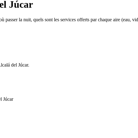
el Júcar
passer la nuit, quels sont les services offerts par chaque aire (eau, vidang
lcalá del Júcar.
l Júcar