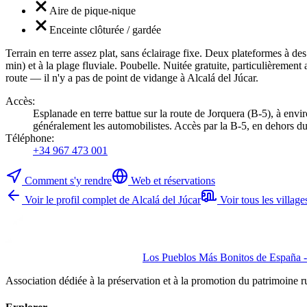
Aire de pique-nique
Enceinte clôturée / gardée
Terrain en terre assez plat, sans éclairage fixe. Deux plateformes à des
min) et à la plage fluviale. Poubelle. Nuitée gratuite, particulièrement
route — il n'y a pas de point de vidange à Alcalá del Júcar.
Accès
:
Esplanade en terre battue sur la route de Jorquera (B-5), à envir
généralement les automobilistes. Accès par la B-5, en dehors du 
Téléphone
:
+34 967 473 001
Comment s'y rendre
Web et réservations
Voir le profil complet de Alcalá del Júcar
Voir tous les villag
Los Pueblos Más Bonitos de España - 
Association dédiée à la préservation et à la promotion du patrimoine 