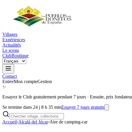
Villages
Expériences
Actualités
Le sceau
Club
Boutique
Contact
Entrer
Mon compte
Gestion
✨
Essayez le Club gratuitement pendant 7 jours
·
Ensuite, prix fondateu
Se termine dans 24 j 8 h 35 min
Essayer 7 jours gratuits
Accueil
›
Alcalá del Júcar
›
Aire de camping-car