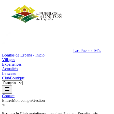
Los Pueblos Más
Bonitos de España - Inicio
Villages
Expériences
Actualités
Le sceau
Club
Boutique
Contact
Entrer
Mon compte
Gestion
✨
Essayez le Club gratuitement pendant 7 jours
·
Ensuite, prix