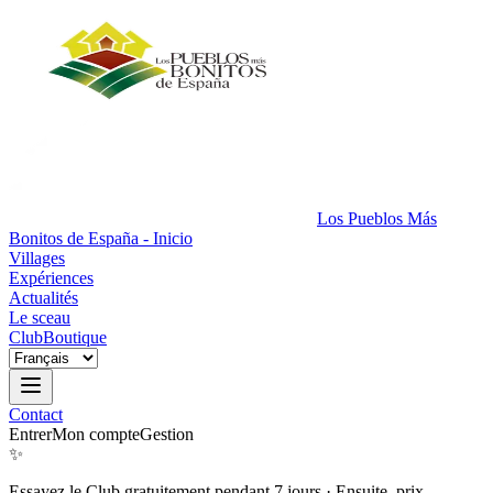
Los Pueblos Más
Bonitos de España - Inicio
Villages
Expériences
Actualités
Le sceau
Club
Boutique
Contact
Entrer
Mon compte
Gestion
✨
Essayez le Club gratuitement pendant 7 jours
·
Ensuite, prix