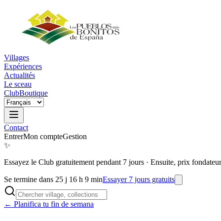
Villages
Expériences
Actualités
Le sceau
Club
Boutique
Contact
Entrer
Mon compte
Gestion
✨
Essayez le Club gratuitement pendant 7 jours
·
Ensuite, prix fondateu
Se termine dans 25 j 16 h 9 min
Essayer 7 jours gratuits
← Planifica tu fin de semana