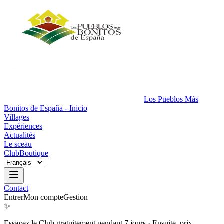
Los Pueblos Más
Bonitos de España - Inicio
Villages
Expériences
Actualités
Le sceau
Club
Boutique
Contact
Entrer
Mon compte
Gestion
✨
Essayez le Club gratuitement pendant 7 jours
·
Ensuite, prix