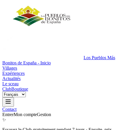
Los Pueblos Más
Bonitos de España - Inicio
Villages
Expériences
Actualités
Le sceau
Club
Boutique
Contact
Entrer
Mon compte
Gestion
✨
Essayez le Club gratuitement pendant 7 jours
·
Ensuite, prix