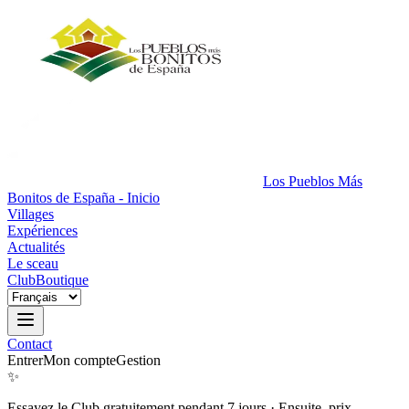
Los Pueblos Más
Bonitos de España - Inicio
Villages
Expériences
Actualités
Le sceau
Club
Boutique
Contact
Entrer
Mon compte
Gestion
✨
Essayez le Club gratuitement pendant 7 jours
·
Ensuite, prix