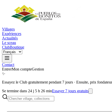
Villages
Expériences
Actualités
Le sceau
Club
Boutique
Contact
Entrer
Mon compte
Gestion
✨
Essayez le Club gratuitement pendant 7 jours
·
Ensuite, prix fondateu
Se termine dans 24 j 5 h 26 min
Essayer 7 jours gratuits