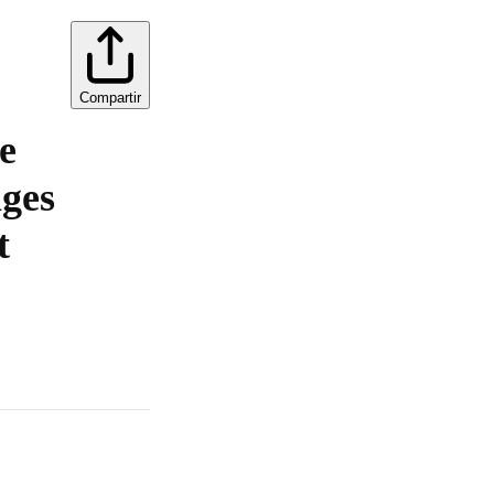
Compartir
e
ages
t