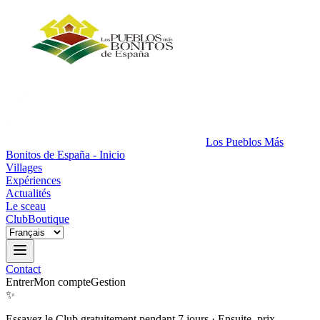
Los Pueblos Más
Bonitos de España - Inicio
Villages
Expériences
Actualités
Le sceau
Club
Boutique
Contact
Entrer
Mon compte
Gestion
✨
Essayez le Club gratuitement pendant 7 jours
·
Ensuite, prix