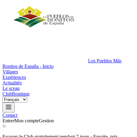
Los Pueblos Más
Bonitos de España - Inicio
Villages
Expériences
Actualités
Le sceau
Club
Boutique
Contact
Entrer
Mon compte
Gestion
✨
Essayez le Club gratuitement pendant 7 jours
·
Ensuite, prix