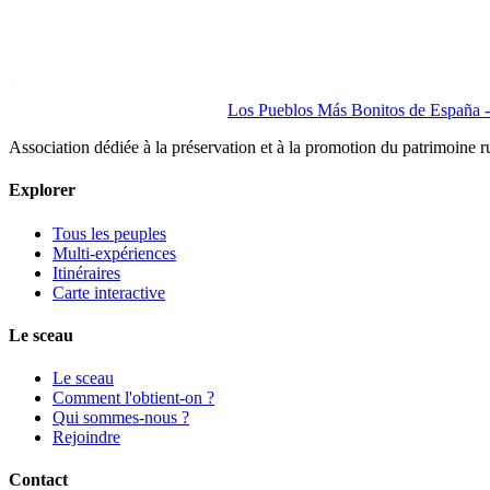
Los Pueblos Más Bonitos de España - 
Association dédiée à la préservation et à la promotion du patrimoine 
Explorer
Tous les peuples
Multi-expériences
Itinéraires
Carte interactive
Le sceau
Le sceau
Comment l'obtient-on ?
Qui sommes-nous ?
Rejoindre
Contact