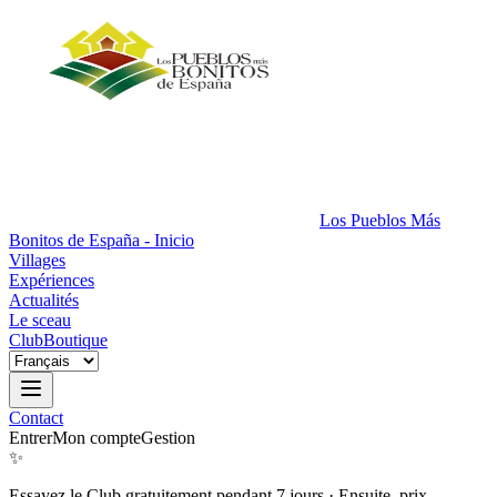
Los Pueblos Más
Bonitos de España - Inicio
Villages
Expériences
Actualités
Le sceau
Club
Boutique
Contact
Entrer
Mon compte
Gestion
✨
Essayez le Club gratuitement pendant 7 jours
·
Ensuite, prix