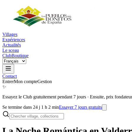
Villages
Expériences
Actualités
Le sceau
Club
Boutique
Contact
Entrer
Mon compte
Gestion
✨
Essayez le Club gratuitement pendant 7 jours
·
Ensuite, prix fondateu
Se termine dans 24 j 1 h 2 min
Essayer 7 jours gratuits
La Noche Romántica en
Valderr