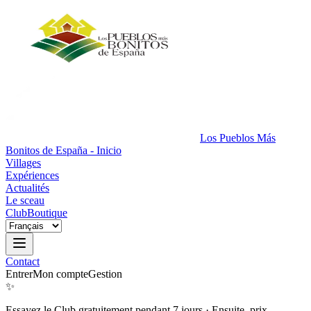
Los Pueblos Más
Bonitos de España - Inicio
Villages
Expériences
Actualités
Le sceau
Club
Boutique
Contact
Entrer
Mon compte
Gestion
✨
Essayez le Club gratuitement pendant 7 jours
·
Ensuite, prix