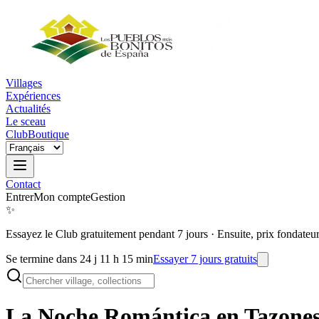
Villages
Expériences
Actualités
Le sceau
Club
Boutique
Contact
Entrer
Mon compte
Gestion
✨
Essayez le Club gratuitement pendant 7 jours
·
Ensuite, prix fondateu
Se termine dans 24 j 11 h 15 min
Essayer 7 jours gratuits
La Noche Romántica en
Tazone