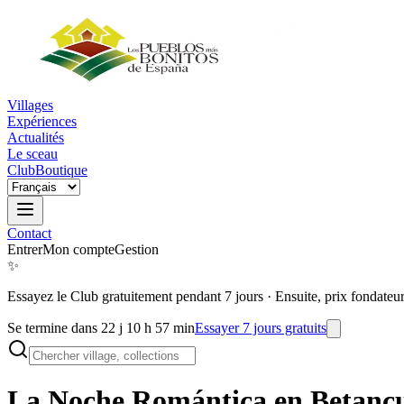
Villages
Expériences
Actualités
Le sceau
Club
Boutique
Contact
Entrer
Mon compte
Gestion
✨
Essayez le Club gratuitement pendant 7 jours
·
Ensuite, prix fondateu
Se termine dans 22 j 10 h 57 min
Essayer 7 jours gratuits
La Noche Romántica en
Betanc