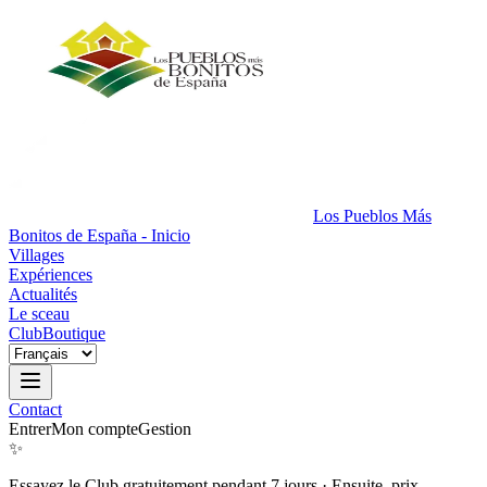
Los Pueblos Más
Bonitos de España - Inicio
Villages
Expériences
Actualités
Le sceau
Club
Boutique
Contact
Entrer
Mon compte
Gestion
✨
Essayez le Club gratuitement pendant 7 jours
·
Ensuite, prix