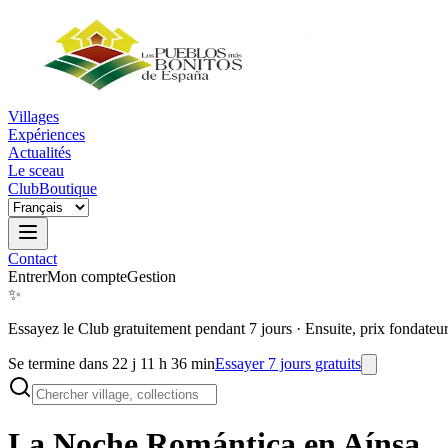
Villages
Expériences
Actualités
Le sceau
Club
Boutique
Contact
Entrer
Mon compte
Gestion
✨
Essayez le Club gratuitement pendant 7 jours
·
Ensuite, prix fondateu
Se termine dans 22 j 11 h 36 min
Essayer 7 jours gratuits
La Noche Romántica en
Aínsa