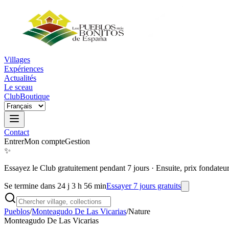
Villages
Expériences
Actualités
Le sceau
Club
Boutique
Contact
Entrer
Mon compte
Gestion
✨
Essayez le Club gratuitement pendant 7 jours
·
Ensuite, prix fondateu
Se termine dans 24 j 3 h 56 min
Essayer 7 jours gratuits
Pueblos
/
Monteagudo De Las Vicarias
/
Nature
Monteagudo De Las Vicarias