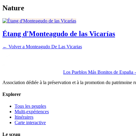
Nature
Étang d'Monteagudo de las Vicarías
← Volver a
Monteagudo De Las Vicarias
Los Pueblos Más Bonitos de España - 
Association dédiée à la préservation et à la promotion du patrimoine 
Explorer
Tous les peuples
Multi-expériences
Itinéraires
Carte interactive
Le sceau