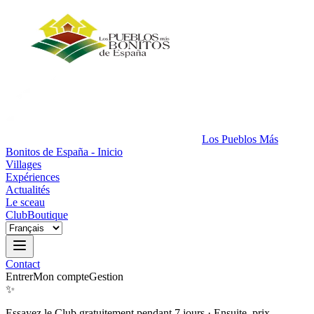
Los Pueblos Más
Bonitos de España - Inicio
Villages
Expériences
Actualités
Le sceau
Club
Boutique
Contact
Entrer
Mon compte
Gestion
✨
Essayez le Club gratuitement pendant 7 jours
·
Ensuite, prix