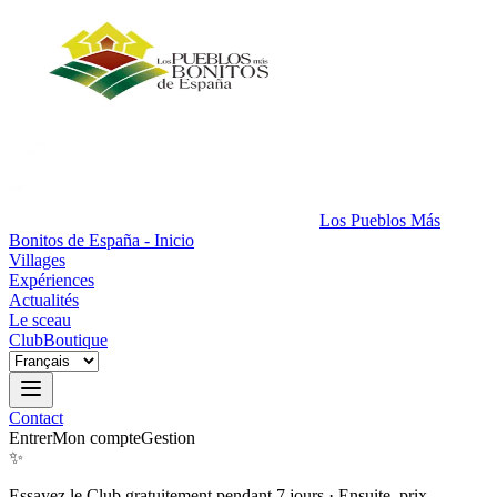
Los Pueblos Más
Bonitos de España - Inicio
Villages
Expériences
Actualités
Le sceau
Club
Boutique
Contact
Entrer
Mon compte
Gestion
✨
Essayez le Club gratuitement pendant 7 jours
·
Ensuite, prix