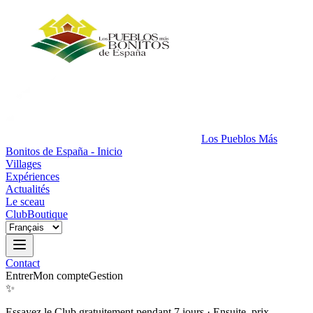
Los Pueblos Más
Bonitos de España - Inicio
Villages
Expériences
Actualités
Le sceau
Club
Boutique
Contact
Entrer
Mon compte
Gestion
✨
Essayez le Club gratuitement pendant 7 jours
·
Ensuite, prix