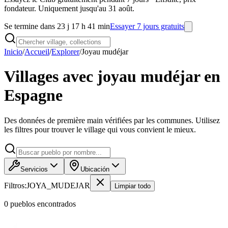
fondateur. Uniquement jusqu'au 31 août.
Se termine dans 23 j 17 h 41 min
Essayer 7 jours gratuits
Inicio
/
Accueil
/
Explorer
/
Joyau mudéjar
Villages avec joyau mudéjar en
Espagne
Des données de première main vérifiées par les communes. Utilisez
les filtres pour trouver le village qui vous convient le mieux.
Servicios
Ubicación
Filtros:
JOYA_MUDEJAR
Limpiar todo
0
pueblo
s
encontrado
s