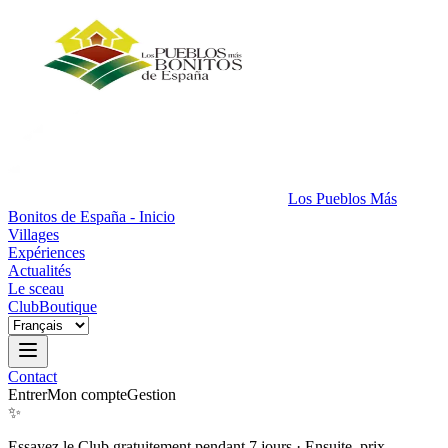
Los Pueblos Más
Bonitos de España - Inicio
Villages
Expériences
Actualités
Le sceau
Club
Boutique
Contact
Entrer
Mon compte
Gestion
✨
Essayez le Club gratuitement pendant 7 jours
·
Ensuite, prix