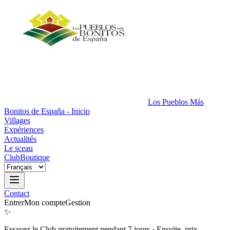
Los Pueblos Más
Bonitos de España - Inicio
Villages
Expériences
Actualités
Le sceau
Club
Boutique
Contact
Entrer
Mon compte
Gestion
✨
Essayez le Club gratuitement pendant 7 jours
·
Ensuite, prix