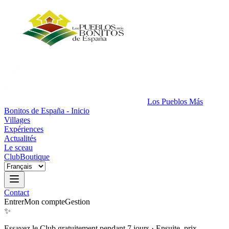
Los Pueblos Más
Bonitos de España - Inicio
Villages
Expériences
Actualités
Le sceau
Club
Boutique
Contact
Entrer
Mon compte
Gestion
✨
Essayez le Club gratuitement pendant 7 jours
·
Ensuite, prix